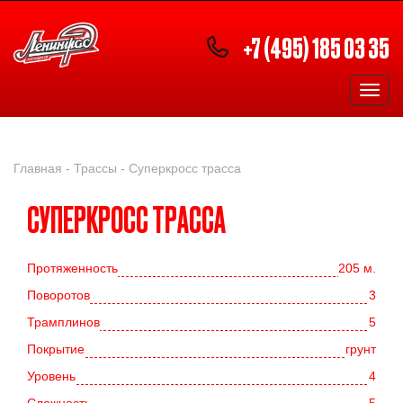
+7 (495) 185 03 35
Мен
Главная
-
Трассы
-
Суперкросс трасса
СУПЕРКРОСС ТРАССА
Протяженность
205 м.
Поворотов
3
Трамплинов
5
Покрытие
грунт
Уровень
4